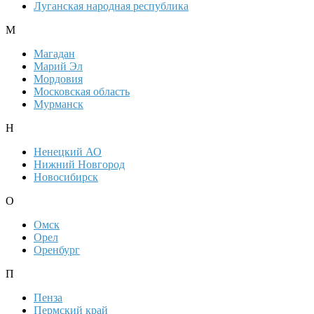
Луганская народная республика
М
Магадан
Марий Эл
Мордовия
Московская область
Мурманск
Н
Ненецкий АО
Нижний Новгород
Новосибирск
О
Омск
Орел
Оренбург
П
Пенза
Пермский край