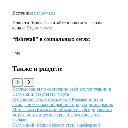
Источник:
fishnews.ru
Новости
fishretail
– читайте в нашем телеграм
канале
Подписаться
“
fishretail
” в социальных сетях:
Также в разделе
Иллюстрация новости
Исследования по состоянию рыбных популяций в
Калмыкии: результаты марта
Иллюстрация новости
Уголовное дело возбуждено в Калмыкии из-за
вывода небезопасной рыбной продукции на рынок
Иллюстрация новости
Минсельхоз Калмыкии объявил о субсидировании
затрат на технические средства контроля для
рыбаков
Иллюстрация новости
Калмыцкий Мешок может стать аквафермой