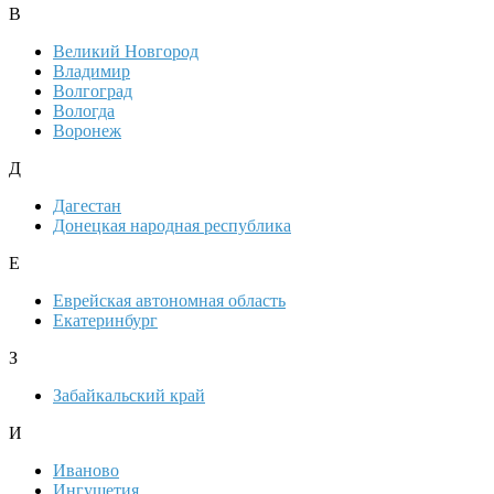
В
Великий Новгород
Владимир
Волгоград
Вологда
Воронеж
Д
Дагестан
Донецкая народная республика
Е
Еврейская автономная область
Екатеринбург
З
Забайкальский край
И
Иваново
Ингушетия