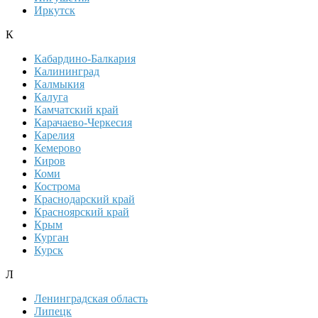
Иркутск
К
Кабардино-Балкария
Калининград
Калмыкия
Калуга
Камчатский край
Карачаево-Черкесия
Карелия
Кемерово
Киров
Коми
Кострома
Краснодарский край
Красноярский край
Крым
Курган
Курск
Л
Ленинградская область
Липецк