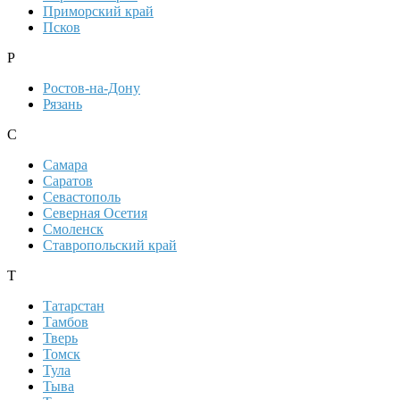
Приморский край
Псков
Р
Ростов-на-Дону
Рязань
С
Самара
Саратов
Севастополь
Северная Осетия
Смоленск
Ставропольский край
Т
Татарстан
Тамбов
Тверь
Томск
Тула
Тыва