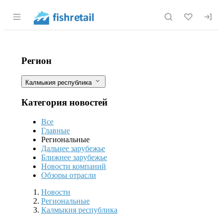
Раздел навигации по сайту fishretail.r
В прибрежье Калмыкии заселяются
Фильтры
Регион
Калмыкия республика
Категория новостей
Все
Главные
Региональные
Дальнее зарубежье
Ближнее зарубежье
Новости компаний
Обзоры отрасли
Новости
Разделы
Новости
Региональные
Калмыкия республика