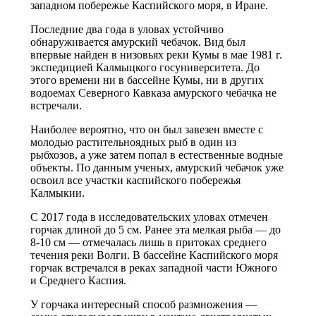
западном побережье Каспийского моря, в Иране.
Последние два года в уловах устойчиво
обнаруживается амурский чебачок. Вид был
впервые найден в низовьях реки Кумы в мае 1981 г.
экспедицией Калмыцкого госуниверситета. До
этого времени ни в бассейне Кумы, ни в других
водоемах Северного Кавказа амурского чебачка не
встречали.
Наиболее вероятно, что он был завезен вместе с
молодью растительноядных рыб в один из
рыбхозов, а уже затем попал в естественные водные
объекты. По данным ученых, амурский чебачок уже
освоил все участки каспийского побережья
Калмыкии.
С 2017 года в исследовательских уловах отмечен
горчак длиной до 5 см. Ранее эта мелкая рыба — до
8-10 см — отмечалась лишь в притоках среднего
течения реки Волги. В бассейне Каспийского моря
горчак встречался в реках западной части Южного
и Среднего Каспия.
У горчака интересный способ размножения —