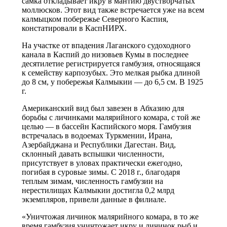
самка откладывает икру в мантию двустворчатых
моллюсков. Этот вид также встречается уже на всем
калмыцком побережье Северного Каспия,
констатировали в КаспНИРХ.
На участке от впадения Лаганского судоходного
канала в Каспий до низовьев Кумы в последнее
десятилетие регистрируется гамбузия, относящаяся
к семейству карпозубых. Это мелкая рыбка длиной
до 8 см, у побережья Калмыкии — до 6,5 см. В 1925
г.
Американский вид был завезен в Абхазию для
борьбы с личинками малярийного комара, с той же
целью — в бассейн Каспийского моря. Гамбузия
встречалась в водоемах Туркмении, Ирана,
Азербайджана и Республики Дагестан. Вид,
склонный давать вспышки численности,
присутствует в уловах практически ежегодно,
погибая в суровые зимы. С 2018 г., благодаря
теплым зимам, численность гамбузии на
нерестилищах Калмыкии достигла 0,2 млрд
экземпляров, привели данные в филиале.
«Уничтожая личинок малярийного комара, в то же
время гамбузия уничтожает икру и личинок рыб и