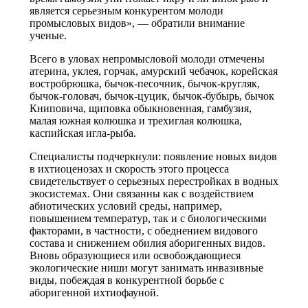
является серьезным конкурентом молоди
промысловых видов», — обратили внимание
ученые.
Всего в уловах непромысловой молоди отмечены
атерина, уклея, горчак, амурский чебачок, корейская
востробрюшка, бычок-песочник, бычок-кругляк,
бычок-головач, бычок-цуцик, бычок-бубырь, бычок
Книповича, щиповка обыкновенная, гамбузия,
малая южная колюшка и трехиглая колюшка,
каспийская игла-рыба.
Специалисты подчеркнули: появление новых видов
в ихтиоценозах и скорость этого процесса
свидетельствует о серьезных перестройках в водных
экосистемах. Они связанны как с воздействием
абиотических условий среды, например,
повышением температур, так и с биологическими
факторами, в частности, с обеднением видового
состава и снижением обилия аборигенных видов.
Вновь образующиеся или освобождающиеся
экологические ниши могут занимать инвазивные
виды, побеждая в конкурентной борьбе с
аборигенной ихтиофауной.