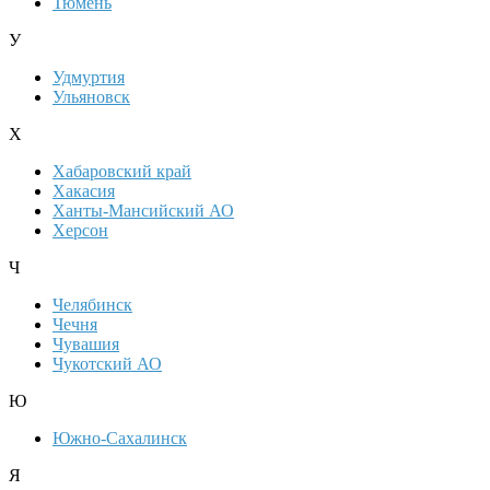
Тюмень
У
Удмуртия
Ульяновск
Х
Хабаровский край
Хакасия
Ханты-Мансийский АО
Херсон
Ч
Челябинск
Чечня
Чувашия
Чукотский АО
Ю
Южно-Сахалинск
Я