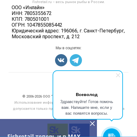
Форум
Fishretail.ru – весь
рынок рыбы
в России.
Икра
Политика обработки персональных данных
ООО «Инлайн»
Бренды
Морепродукты
ИНН: 7805355672
Для СМИ
Мониторинг
КПП: 780501001
Рыбопосадочный материал
ОГРН: 1047855085442
Вакансии
Полуфабрикаты
Юридический адрес: 196066, г. Санкт-Петербург,
Блог
Московский проспект, д. 212
Консервы
Добавить объявление
Мы в соцсетях:
Карта объявлений
Счетчики, авторское право, логотипы
Всеволод
© 2006‑2026 ООО “Инлайн”. 12+ Все права защищены.
Здравствуйте! Готов помочь
Использование информации, размещенной на данном сайте,
вам. Напишите мне, если у
допускается только при размещении активной гиперссылки на
вас появятся вопросы.
сайт
fishretail.ru
Fishretail теперь и в MAX