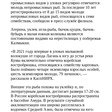
промысловых видов у уловах регулярно отмечается
молодь непромысловых рыб. За последние 10 лет
регистрировалось от 8 до 15 видов молоди
непромысловых видов рыб, относящихся к семи
семействам, сообщили в пресс-службе филиала.
Атерина, уклея, игла-рыба, бычок-цуцик, бычок-
бубырь и малая южная колюшка являются
постоянными видами на нерестилищах у побережья
Калмыкии.
«В 2021 году впервые в уловах мальковой
волокуши от города Лагань к югу до устья реки
Кумы включительно отмечена корейская
востробрюшка, относящаяся к семейству карповых.
Было поймано четыре экземпляра взрослых особей,
шесть экземпляров молоди, 79 личинок», —
рассказали в КаспНИРХ.
Внешне эта рыба похожа на уклейку и, по
литературным данным, достигает размера 17-20 см.
В России корейская востробрюшка распространена
в бассейне Амура. В результате случайной
акклиматизации она широко расселилась в
водоемах Средней Азии, была отмечена на юго-